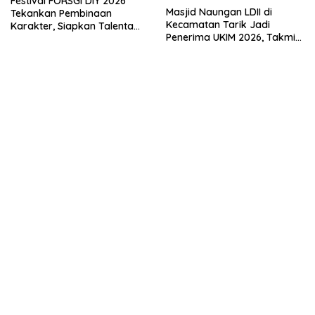
Festival FORSGI DIY 2026
Masjid Naungan LDII di
Tekankan Pembinaan
Kecamatan Tarik Jadi
Karakter, Siapkan Talenta
Penerima UKIM 2026, Takmir
Muda Menuju Nasional
Apresiasi DMI