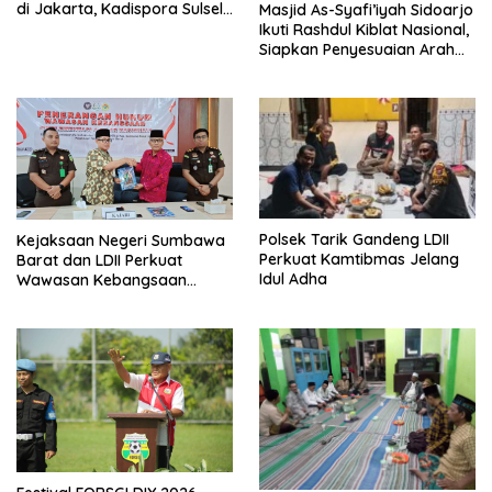
di Jakarta, Kadispora Sulsel
Masjid As-Syafi’iyah Sidoarjo
Beri Apresiasi
Ikuti Rashdul Kiblat Nasional,
Siapkan Penyesuaian Arah
Kiblat
Polsek Tarik Gandeng LDII
Kejaksaan Negeri Sumbawa
Perkuat Kamtibmas Jelang
Barat dan LDII Perkuat
Idul Adha
Wawasan Kebangsaan
Melalui Penyuluhan Hukum
Empat Pilar Kebangsaan