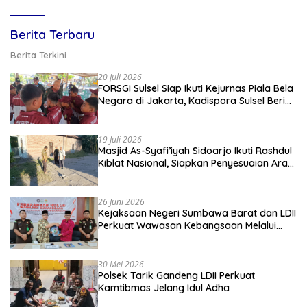
Berita Terbaru
Berita Terkini
20 Juli 2026
FORSGI Sulsel Siap Ikuti Kejurnas Piala Bela
Negara di Jakarta, Kadispora Sulsel Beri
Apresiasi
19 Juli 2026
Masjid As-Syafi’iyah Sidoarjo Ikuti Rashdul
Kiblat Nasional, Siapkan Penyesuaian Arah
Kiblat
26 Juni 2026
Kejaksaan Negeri Sumbawa Barat dan LDII
Perkuat Wawasan Kebangsaan Melalui
Penyuluhan Hukum Empat Pilar
Kebangsaan
30 Mei 2026
Polsek Tarik Gandeng LDII Perkuat
Kamtibmas Jelang Idul Adha