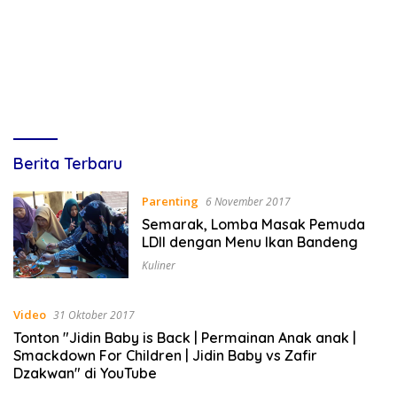
Lines
Berita Terbaru
Indonesia
Parenting
6 November 2017
Semarak, Lomba Masak Pemuda
LDII dengan Menu Ikan Bandeng
Kuliner
Video
31 Oktober 2017
Tonton "Jidin Baby is Back | Permainan Anak anak |
Smackdown For Children | Jidin Baby vs Zafir
Dzakwan" di YouTube