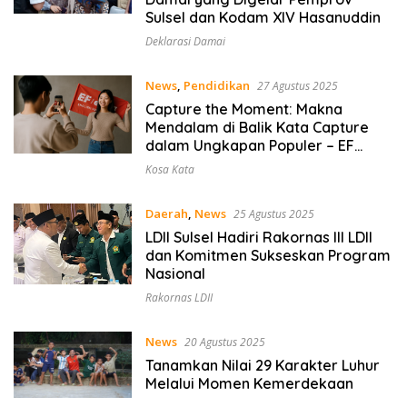
Sulsel dan Kodam XIV Hasanuddin
Deklarasi Damai
News
,
Pendidikan
27 Agustus 2025
Capture the Moment: Makna
Mendalam di Balik Kata Capture
dalam Ungkapan Populer – EF
EFEKTA English for Adults
Kosa Kata
Daerah
,
News
25 Agustus 2025
LDII Sulsel Hadiri Rakornas III LDII
dan Komitmen Sukseskan Program
Nasional
Rakornas LDII
News
20 Agustus 2025
Tanamkan Nilai 29 Karakter Luhur
Melalui Momen Kemerdekaan