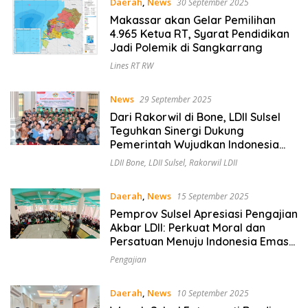
Daerah
,
News
30 September 2025
Makassar akan Gelar Pemilihan
4.965 Ketua RT, Syarat Pendidikan
Jadi Polemik di Sangkarrang
Lines RT RW
News
29 September 2025
Dari Rakorwil di Bone, LDII Sulsel
Teguhkan Sinergi Dukung
Pemerintah Wujudkan Indonesia
Sehat dan Cerdas
LDII Bone
,
LDII Sulsel
,
Rakorwil LDII
Daerah
,
News
15 September 2025
Pemprov Sulsel Apresiasi Pengajian
Akbar LDII: Perkuat Moral dan
Persatuan Menuju Indonesia Emas
2045
Pengajian
Daerah
,
News
10 September 2025