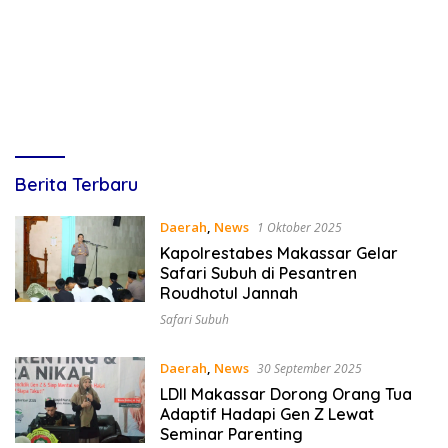
Lines
Berita Terbaru
Indonesia
Daerah
,
News
1 Oktober 2025
Kapolrestabes Makassar Gelar
Safari Subuh di Pesantren
Roudhotul Jannah
Safari Subuh
Daerah
,
News
30 September 2025
LDII Makassar Dorong Orang Tua
Adaptif Hadapi Gen Z Lewat
Seminar Parenting