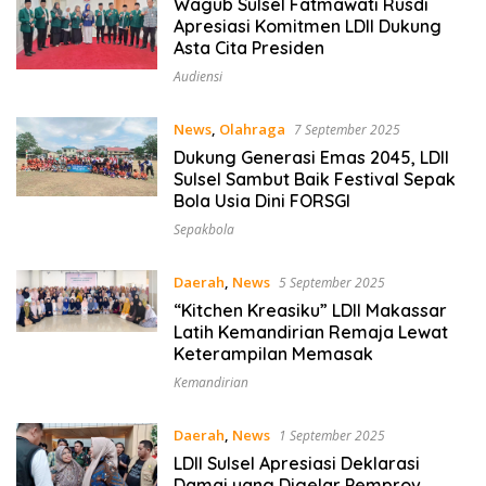
Wagub Sulsel Fatmawati Rusdi
Apresiasi Komitmen LDII Dukung
Asta Cita Presiden
Audiensi
News
,
Olahraga
7 September 2025
Dukung Generasi Emas 2045, LDII
Sulsel Sambut Baik Festival Sepak
Bola Usia Dini FORSGI
Sepakbola
Daerah
,
News
5 September 2025
“Kitchen Kreasiku” LDII Makassar
Latih Kemandirian Remaja Lewat
Keterampilan Memasak
Kemandirian
Daerah
,
News
1 September 2025
LDII Sulsel Apresiasi Deklarasi
Damai yang Digelar Pemprov