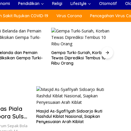
onomi
Pendidikan
Religi
Lifestyle
Otomotif
Ol
 Sakit Rujukan COVID-19
Virus Corona
Pencegahan Virus C
 Belanda dan Pemain
Gempa Turki-Suriah, Korban
Menlu
diksikan Gempa Turki-
Tewas Diprediksi Tembus 10
(ARF
Ribu Orang
Tradi
as Piala
Masjid As-Syafi’iyah Sidoarjo Ikuti
pora Sulsel
Rashdul Kiblat Nasional, Siapkan
Penyesuaian Arah Kiblat
rum Sepak Bola
sebanyak 14…