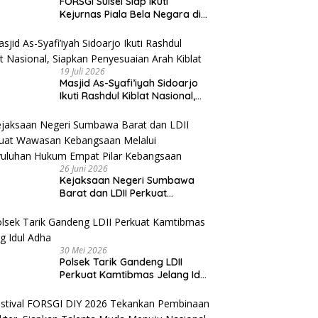
FORSGI Sulsel Siap Ikuti
Kejurnas Piala Bela Negara di
Jakarta, Kadispora Sulsel Beri
Apresiasi
19 Juli 2026
Masjid As-Syafi’iyah Sidoarjo
Ikuti Rashdul Kiblat Nasional,
Siapkan Penyesuaian Arah
Kiblat
26 Juni 2026
Kejaksaan Negeri Sumbawa
Barat dan LDII Perkuat
Wawasan Kebangsaan Melalui
Penyuluhan Hukum Empat Pilar
Kebangsaan
30 Mei 2026
Polsek Tarik Gandeng LDII
Perkuat Kamtibmas Jelang Idul
Adha