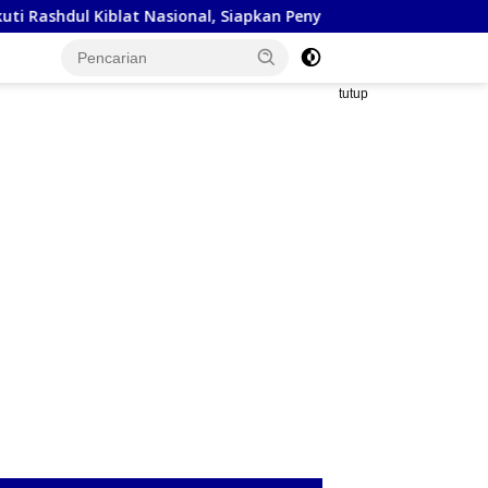
at Nasional, Siapkan Penyesuaian Arah Kiblat
Kejaksaan 
tutup