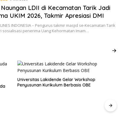
 Naungan LDII di Kecamatan Tarik Jadi
ma UKIM 2026, Takmir Apresiasi DMI
 LINES INDONESIA – Pengurus takmir masjid se-Kecamatan Tarik
i sosialisasi penerima Uang Kehormatan Imam…
Universitas Lakidende Gelar Workshop
Penyusunan Kurikulum Berbasis OBE
uda
Ketu
Berk