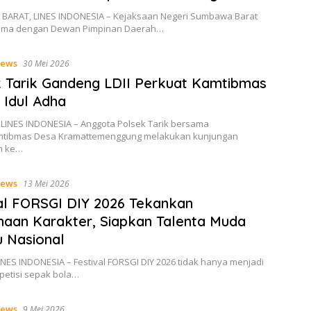
ARAT, LINES INDONESIA – Kejaksaan Negeri Sumbawa Barat
sama dengan Dewan Pimpinan Daerah…
ews
30 Mei 2026
 Tarik Gandeng LDII Perkuat Kamtibmas
 Idul Adha
 LINES INDONESIA – Anggota Polsek Tarik bersama
mtibmas Desa Kramattemenggung melakukan kunjungan
im ke…
ews
13 Mei 2026
al FORSGI DIY 2026 Tekankan
aan Karakter, Siapkan Talenta Muda
 Nasional
NES INDONESIA – Festival FORSGI DIY 2026 tidak hanya menjadi
petisi sepak bola…
ews
9 Mei 2026