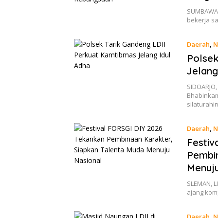
SUMBAWA B
bekerja 
Daerah
,
N
Polsek
Jelang
SIDOARJO,
Bhabinka
silaturah
Daerah
,
N
Festiv
Pembin
Menuju
SLEMAN, LI
ajang kom
Daerah
,
N