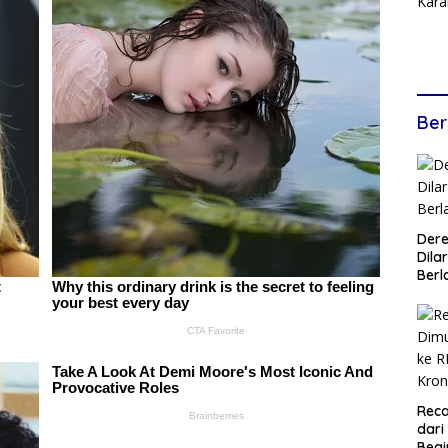
Ber
Dere
Dilar
Berl
Reca
dari
Begi