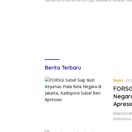
Lines
Berita Terbaru
Indonesia
News
20 
FORSGI
Negara
Apresi
MAKASSAR,
Indonesia 