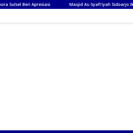
esiasi
Masjid As-Syafi’iyah Sidoarjo Ikuti Rashdul Kibl