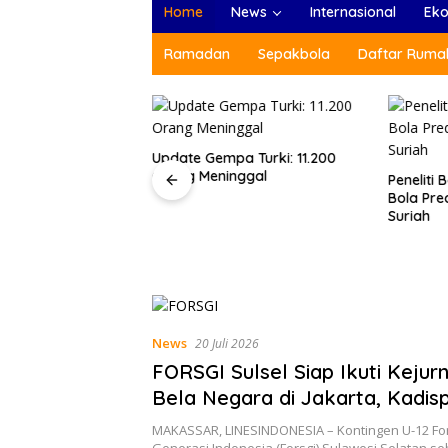
Home
News
Internasional
Ek
Ramadan
Sepakbola
Daftar Rumah
as Gempa Turki
Update Gempa Turki: 11.200
 21.051 Jiwa
Orang Meninggal
Peneliti
Bola Pre
Suriah
News
20 Juli 2026
FORSGI Sulsel Siap Ikuti Kejurn
Bela Negara di Jakarta, Kadis
Beri Apresiasi
MAKASSAR, LINESINDONESIA – Kontingen U-12 Fo
Generasi Indonesia (Forsgi) Sulawesi Selatan 