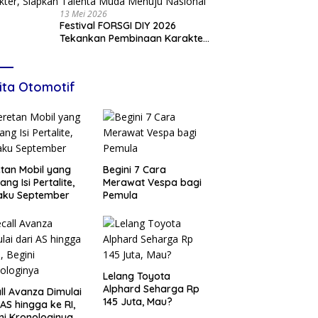
13 Mei 2026
Festival FORSGI DIY 2026
Tekankan Pembinaan Karakter,
Siapkan Talenta Muda Menuju
Nasional
ita Otomotif
tan Mobil yang
Begini 7 Cara
ang Isi Pertalite,
Merawat Vespa bagi
aku September
Pemula
Lelang Toyota
Alphard Seharga Rp
ll Avanza Dimulai
145 Juta, Mau?
 AS hingga ke RI,
ni Kronologinya