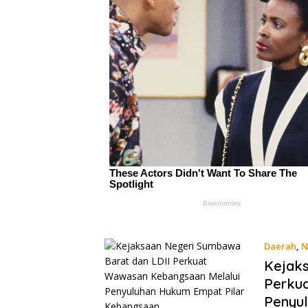
Daerah
,
N
Kejaks
Perku
Penyu