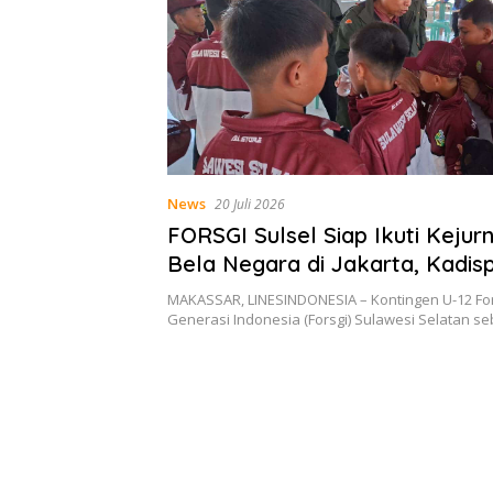
News
20 Juli 2026
FORSGI Sulsel Siap Ikuti Kejurn
Bela Negara di Jakarta, Kadis
Beri Apresiasi
MAKASSAR, LINESINDONESIA – Kontingen U-12 Fo
Generasi Indonesia (Forsgi) Sulawesi Selatan 