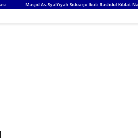
fi’iyah Sidoarjo Ikuti Rashdul Kiblat Nasional, Siapkan Penyesua