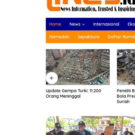
Home
News
Internasional
Ek
Ramadan
Sepakbola
Daftar Rumah
a Turki: 11.200
Gempa Tu
Peneliti Belanda dan Pemain
nggal
Tewas Di
Bola Prediksikan Gempa Turki-
Ribu Or
Suriah