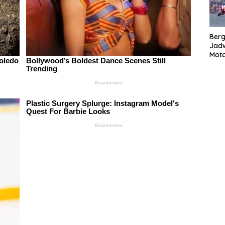
Bergu
Jadw
Mot