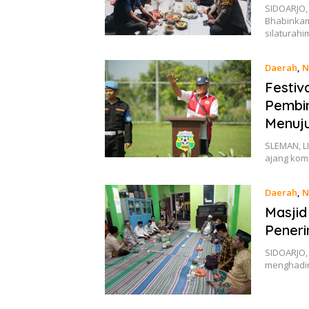
SIDOARJO,
Bhabinka
silaturah
Daerah
,
N
Festiv
Pembin
Menuju
SLEMAN, LI
ajang kom
Daerah
,
N
Masjid
Peneri
SIDOARJO,
menghadir