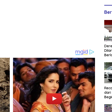
Ber
Dere
Dilar
Berl
Reca
dari
Begi