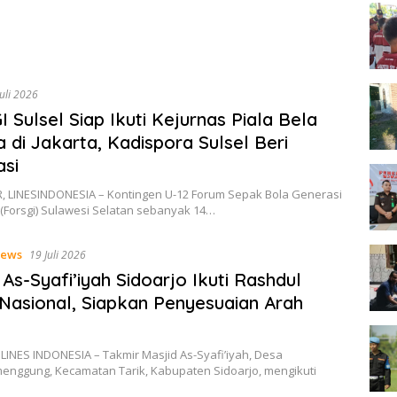
Juli 2026
 Sulsel Siap Ikuti Kejurnas Piala Bela
 di Jakarta, Kadispora Sulsel Beri
asi
 LINESINDONESIA – Kontingen U-12 Forum Sepak Bola Generasi
(Forsgi) Sulawesi Selatan sebanyak 14…
ews
19 Juli 2026
 As-Syafi’iyah Sidoarjo Ikuti Rashdul
 Nasional, Siapkan Penyesuaian Arah
LINES INDONESIA – Takmir Masjid As-Syafi’iyah, Desa
enggung, Kecamatan Tarik, Kabupaten Sidoarjo, mengikuti