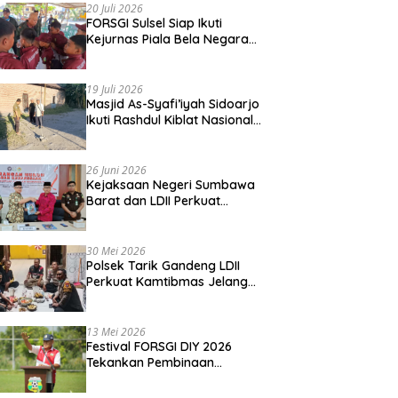
20 Juli 2026
FORSGI Sulsel Siap Ikuti
Kejurnas Piala Bela Negara
di Jakarta, Kadispora Sulsel
Beri Apresiasi
19 Juli 2026
Masjid As-Syafi’iyah Sidoarjo
Ikuti Rashdul Kiblat Nasional,
Siapkan Penyesuaian Arah
Kiblat
26 Juni 2026
Kejaksaan Negeri Sumbawa
Barat dan LDII Perkuat
Wawasan Kebangsaan
Melalui Penyuluhan Hukum
Empat Pilar Kebangsaan
30 Mei 2026
Polsek Tarik Gandeng LDII
Perkuat Kamtibmas Jelang
Idul Adha
13 Mei 2026
Festival FORSGI DIY 2026
Tekankan Pembinaan
Karakter, Siapkan Talenta
Muda Menuju Nasional