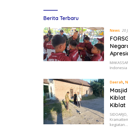
Lines
Berita Terbaru
Indonesia
News
20 
FORSGI
Negara
Apresi
MAKASSAR,
Indonesia 
Daerah
,
N
Masjid
Kiblat
Kiblat
SIDOARJO, 
Kramattem
kegiatan…