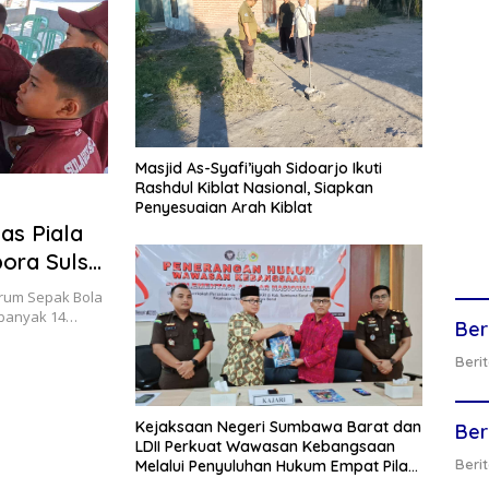
Masjid As-Syafi’iyah Sidoarjo Ikuti
Rashdul Kiblat Nasional, Siapkan
Penyesuaian Arah Kiblat
as Piala
pora Sulsel
rum Sepak Bola
sebanyak 14…
Ber
Berit
Kejaksaan Negeri Sumbawa Barat dan
Ber
LDII Perkuat Wawasan Kebangsaan
Berit
Melalui Penyuluhan Hukum Empat Pilar
Kebangsaan