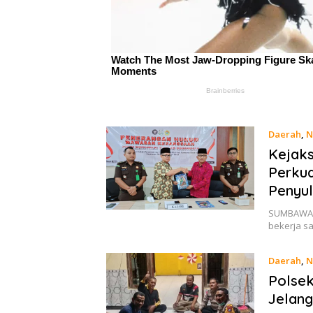
Daerah
,
N
Kejaks
Perku
Penyu
SUMBAWA B
bekerja 
Daerah
,
N
Polsek
Jelang