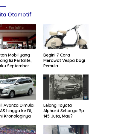
ita Otomotif
tan Mobil yang
Begini 7 Cara
ang Isi Pertalite,
Merawat Vespa bagi
aku September
Pemula
ll Avanza Dimulai
Lelang Toyota
 AS hingga ke RI,
Alphard Seharga Rp
ni Kronologinya
145 Juta, Mau?