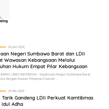
ews
26 Juni 2026
aan Negeri Sumbawa Barat dan LDII
at Wawasan Kebangsaan Melalui
luhan Hukum Empat Pilar Kebangsaan
ARAT, LINES INDONESIA – Kejaksaan Negeri Sumbawa Barat
sama dengan Dewan Pimpinan Daerah…
ews
30 Mei 2026
 Tarik Gandeng LDII Perkuat Kamtibmas
 Idul Adha