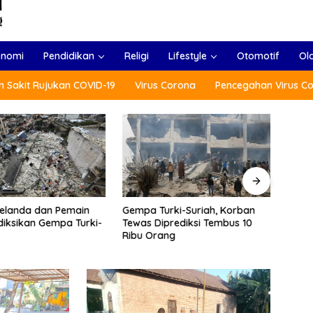
onomi
Pendidikan
Religi
Lifestyle
Otomotif
Ol
 Sakit Rujukan COVID-19
Virus Corona
Pencegahan Virus C
Menlu: ASEAN Regional Forum
Usai 
rki-Suriah, Korban
(ARF), Ancaman Non-
Presi
prediksi Tembus 10
Tradisional Jangan Dilupakan
Polan
ang