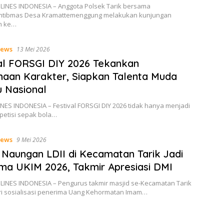
 LINES INDONESIA – Anggota Polsek Tarik bersama
mtibmas Desa Kramattemenggung melakukan kunjungan
im ke…
ews
13 Mei 2026
al FORSGI DIY 2026 Tekankan
aan Karakter, Siapkan Talenta Muda
 Nasional
NES INDONESIA – Festival FORSGI DIY 2026 tidak hanya menjadi
petisi sepak bola…
ews
9 Mei 2026
 Naungan LDII di Kecamatan Tarik Jadi
ma UKIM 2026, Takmir Apresiasi DMI
 LINES INDONESIA – Pengurus takmir masjid se-Kecamatan Tarik
i sosialisasi penerima Uang Kehormatan Imam…