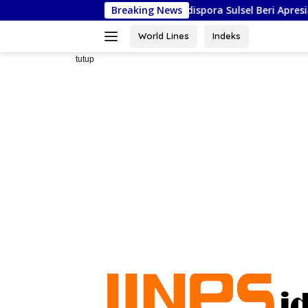
Langsung
i Jakarta, Kadispora Sulsel Beri Apresiasi
Breaking News
Masjid As-Sya
ke
konten
World Lines
Indeks
tutup