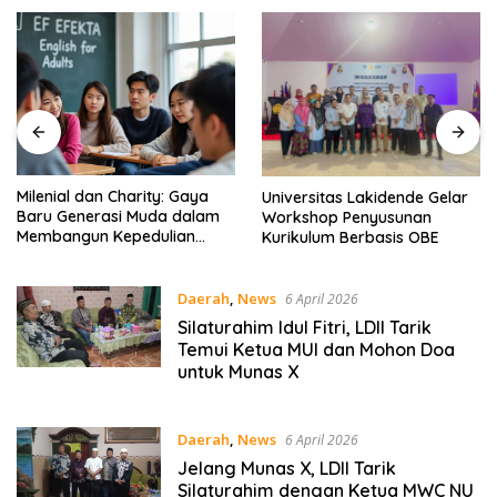
Milenial dan Charity: Gaya
Universitas Lakidende Gelar
Baru Generasi Muda dalam
Workshop Penyusunan
Membangun Kepedulian
Kurikulum Berbasis OBE
Sosial – EF EFEKTA English
for Adults
Daerah
,
News
6 April 2026
Silaturahim Idul Fitri, LDII Tarik
Temui Ketua MUI dan Mohon Doa
untuk Munas X
Daerah
,
News
6 April 2026
Jelang Munas X, LDII Tarik
Silaturahim dengan Ketua MWC NU