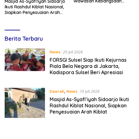
Wawasan Kebangsaan
Masjid As-Syafi’iyah Sidoarjo
Melalui Penyuluhan Hukum
Ikuti Rashdul Kiblat Nasional,
Empat Pilar Kebangsaan
Siapkan Penyesuaian Arah
Kiblat
Lines
Berita Terbaru
Indonesia
News
20 Juli 2026
FORSGI Sulsel Siap Ikuti Kejurnas
Piala Bela Negara di Jakarta,
Kadispora Sulsel Beri Apresiasi
Daerah
,
News
19 Juli 2026
Masjid As-Syafi’iyah Sidoarjo Ikuti
Rashdul Kiblat Nasional, Siapkan
Penyesuaian Arah Kiblat