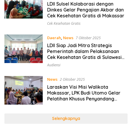
LDII Sulsel Kolaborasi dengan
Dinkes Gelar Pengajian Akbar dan
Cek Kesehatan Gratis di Makassar
Cek Kesehatan Gratis
Daerah
,
News
7 Oktober 2025
LDII Siap Jadi Mitra Strategis
Pemerintah dalam Pelaksanaan
Cek Kesehatan Gratis di Sulawesi
Selatan
Audiensi
News
2 Oktober 2025
Laraskan Visi Misi Walikota
Makassar, LPK Budi Utomo Gelar
Pelatihan Khusus Penyandang
Disabilitas
Selengkapnya