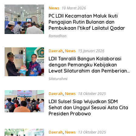
News
10 Maret 2026
PC LDII Kecamatan Maluk Ikuti
Pengajian Rutin Bulanan dan
Pembukaan I’tikaf Lailatul Qadar
Ramadhan
Daerah
,
News
15 Januari 2026
LDII Tanralili Bangun Kolaborasi
dengan Pemangku Kebijakan
Lewat Silaturahim dan Pemberian
Majalah Nuansa Persada
Silaturahmi
Daerah
,
News
18 Oktober 2025
LDII Sulsel Siap Wujudkan SDM
Sehat dan Unggul Sesuai Asta Cita
Presiden Prabowo
Daerah
,
News
13 Oktober 2025