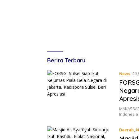
Lines
Berita Terbaru
Indonesia
News
20 
FORSGI
Negara
Apresi
MAKASSAR,
Indonesia 
Daerah
,
N
Masjid