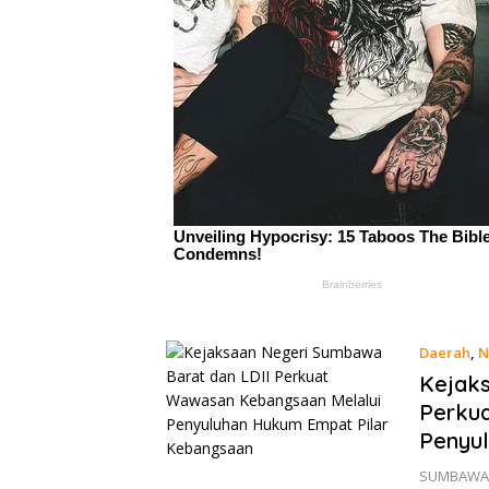
Daerah
,
N
Kejaks
Perku
Penyu
SUMBAWA B