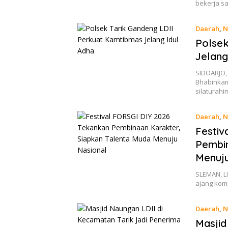
bekerja 
Daerah
,
N
Polsek
Jelang
SIDOARJO,
Bhabinka
silaturah
Daerah
,
N
Festiv
Pembin
Menuju
SLEMAN, LI
ajang kom
Daerah
,
N
Masjid