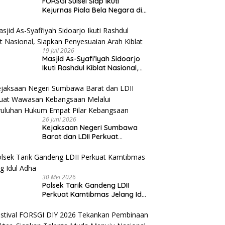
FORSGI Sulsel Siap Ikuti
Kejurnas Piala Bela Negara di
Jakarta, Kadispora Sulsel Beri
Apresiasi
19 Juli 2026
Masjid As-Syafi’iyah Sidoarjo
Ikuti Rashdul Kiblat Nasional,
Siapkan Penyesuaian Arah
Kiblat
26 Juni 2026
Kejaksaan Negeri Sumbawa
Barat dan LDII Perkuat
Wawasan Kebangsaan Melalui
Penyuluhan Hukum Empat Pilar
Kebangsaan
30 Mei 2026
Polsek Tarik Gandeng LDII
Perkuat Kamtibmas Jelang Idul
Adha