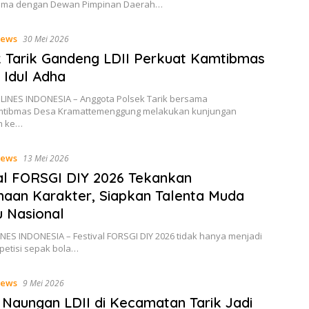
sama dengan Dewan Pimpinan Daerah…
ews
30 Mei 2026
 Tarik Gandeng LDII Perkuat Kamtibmas
 Idul Adha
 LINES INDONESIA – Anggota Polsek Tarik bersama
mtibmas Desa Kramattemenggung melakukan kunjungan
im ke…
ews
13 Mei 2026
al FORSGI DIY 2026 Tekankan
aan Karakter, Siapkan Talenta Muda
 Nasional
NES INDONESIA – Festival FORSGI DIY 2026 tidak hanya menjadi
petisi sepak bola…
ews
9 Mei 2026
 Naungan LDII di Kecamatan Tarik Jadi