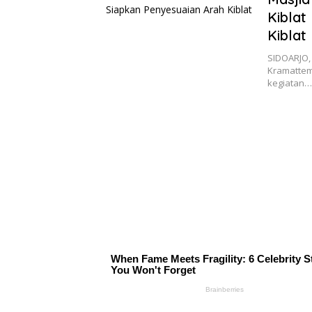
Kiblat
Kiblat
SIDOARJO, 
Kramattem
kegiatan…