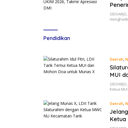
Peneri
SIDOARJO,
menghadir
Pendidikan
Daerah
,
N
Silatur
MUI d
SIDOARJO, 
Ketua MUI
Daerah
,
N
Jelang
Ketua