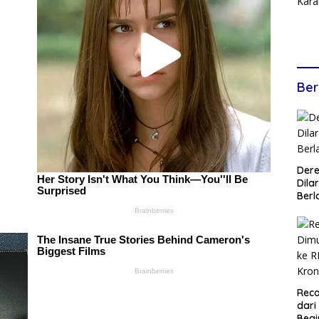
Ber
Dere
Dilar
Berl
Reca
dari
Begi