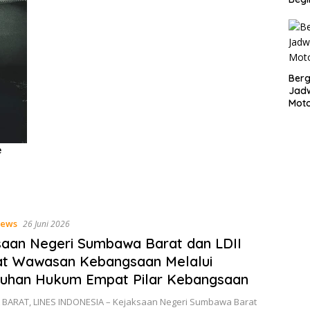
Bergu
Jadw
Mot
ews
26 Juni 2026
aan Negeri Sumbawa Barat dan LDII
at Wawasan Kebangsaan Melalui
luhan Hukum Empat Pilar Kebangsaan
ARAT, LINES INDONESIA – Kejaksaan Negeri Sumbawa Barat