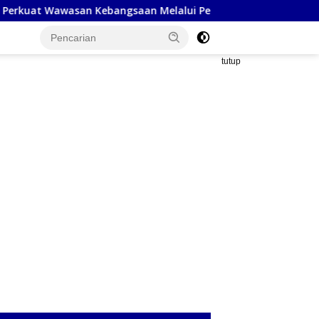
asan Kebangsaan Melalui Penyuluhan Hukum Empat Pilar Keba
tutup