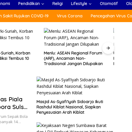
onomi
Pendidikan
Religi
Lifestyle
Otomotif
Ol
 Sakit Rujukan COVID-19
Virus Corona
Pencegahan Virus C
SEAN Regional Forum
Usai Lawatan di Ukraina,
Tang
ncaman Non-
Presiden Jokowi Kembali ke
Jepa
nal Jangan Dilupakan
Polandia Kemudian Ke Rusia
Parti
as Piala
Masjid As-Syafi’iyah Sidoarjo Ikuti
pora Sulsel
Rashdul Kiblat Nasional, Siapkan
Penyesuaian Arah Kiblat
rum Sepak Bola
sebanyak 14…