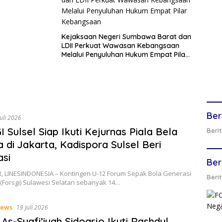
Kejaksaan Negeri Sumbawa Barat dan
LDII Perkuat Wawasan Kebangsaan
Melalui Penyuluhan Hukum Empat Pilar
Kebangsaan
Ber
Juli 2026
 Sulsel Siap Ikuti Kejurnas Piala Bela
Berit
 di Jakarta, Kadispora Sulsel Beri
asi
Ber
 LINESINDONESIA – Kontingen U-12 Forum Sepak Bola Generasi
Berit
(Forsgi) Sulawesi Selatan sebanyak 14…
ews
19 Juli 2026
 As-Syafi’iyah Sidoarjo Ikuti Rashdul