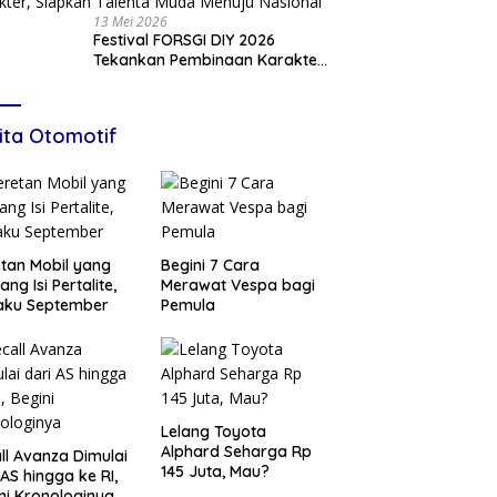
13 Mei 2026
Festival FORSGI DIY 2026
Tekankan Pembinaan Karakter,
Siapkan Talenta Muda Menuju
Nasional
ita Otomotif
tan Mobil yang
Begini 7 Cara
ang Isi Pertalite,
Merawat Vespa bagi
aku September
Pemula
Lelang Toyota
Alphard Seharga Rp
ll Avanza Dimulai
145 Juta, Mau?
 AS hingga ke RI,
ni Kronologinya