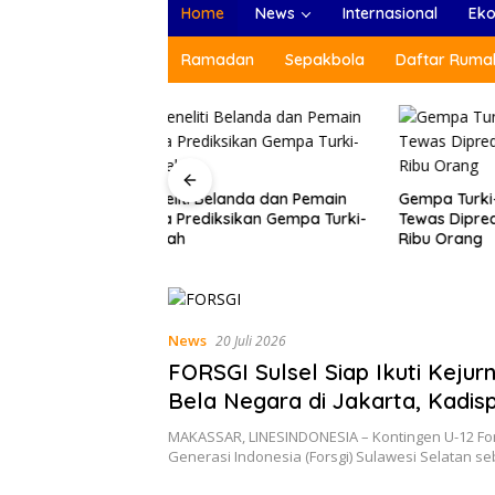
Home
News
Internasional
Ek
Ramadan
Sepakbola
Daftar Rumah
anda dan Pemain
Gempa Turki-Suriah, Korban
Menlu: A
sikan Gempa Turki-
Tewas Diprediksi Tembus 10
(ARF), A
Ribu Orang
Tradisio
News
20 Juli 2026
FORSGI Sulsel Siap Ikuti Kejurn
Bela Negara di Jakarta, Kadis
Beri Apresiasi
MAKASSAR, LINESINDONESIA – Kontingen U-12 Fo
Generasi Indonesia (Forsgi) Sulawesi Selatan 