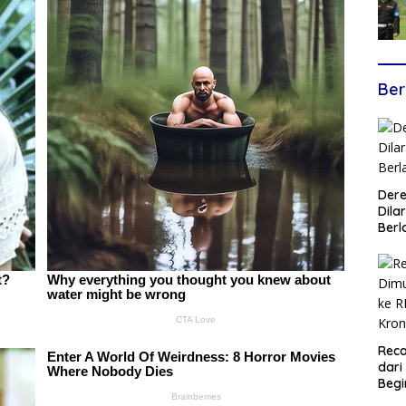
Ber
Dere
Dilar
Berl
Reca
dari
Begi