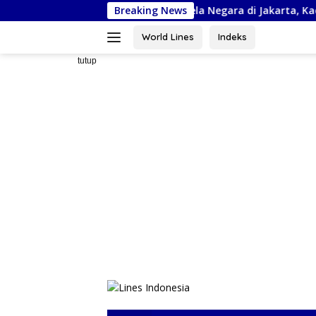
Langsung
uti Kejurnas Piala Bela Negara di Jakarta, Kadispora Sulsel Beri 
Breaking News
ke
konten
World Lines
Indeks
tutup