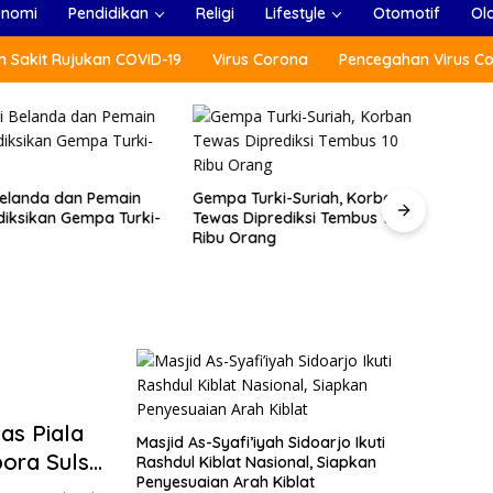
onomi
Pendidikan
Religi
Lifestyle
Otomotif
Ol
 Sakit Rujukan COVID-19
Virus Corona
Pencegahan Virus C
 Belanda dan Pemain
Gempa Turki-Suriah, Korban
Menlu
diksikan Gempa Turki-
Tewas Diprediksi Tembus 10
(ARF
Ribu Orang
Tradi
as Piala
Masjid As-Syafi’iyah Sidoarjo Ikuti
pora Sulsel
Rashdul Kiblat Nasional, Siapkan
Penyesuaian Arah Kiblat