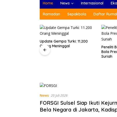
Home
News
Internasional
Ek
Ramadan
Sepakbola
Daftar Rumah
Update Gempa Turki: 11.200
Orang Meninggal
Peneliti
Bola Pre
Suriah
as Gempa Turki
 21.051 Jiwa
News
20 Juli 2026
FORSGI Sulsel Siap Ikuti Kejurn
Bela Negara di Jakarta, Kadis
Beri Apresiasi