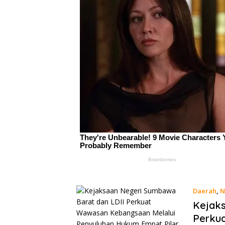
Daerah
,
N
Kejaks
Perku