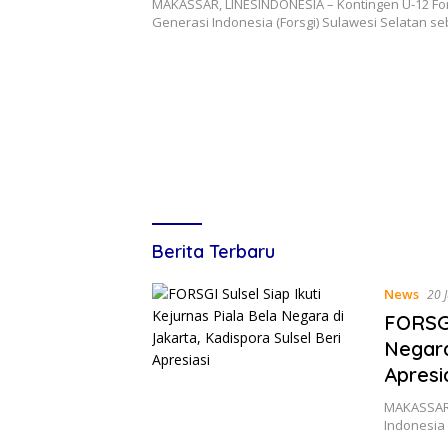
MAKASSAR, LINESINDONESIA – Kontingen U-12 Fo
Generasi Indonesia (Forsgi) Sulawesi Selatan 
Lines
Berita Terbaru
Indonesia
News
20 
FORSGI
Negara
Apresi
MAKASSAR,
Indonesia 