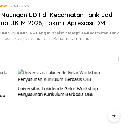
ews
9 Mei 2026
 Naungan LDII di Kecamatan Tarik Jadi
ma UKIM 2026, Takmir Apresiasi DMI
 LINES INDONESIA – Pengurus takmir masjid se-Kecamatan Tarik
i sosialisasi penerima Uang Kehormatan Imam…
Universitas Lakidende Gelar Workshop
Penyusunan Kurikulum Berbasis OBE
uda
Ketu
Berk