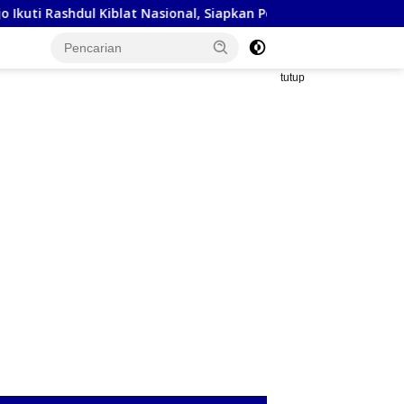
blat Nasional, Siapkan Penyesuaian Arah Kiblat
Kejaksaa
tutup