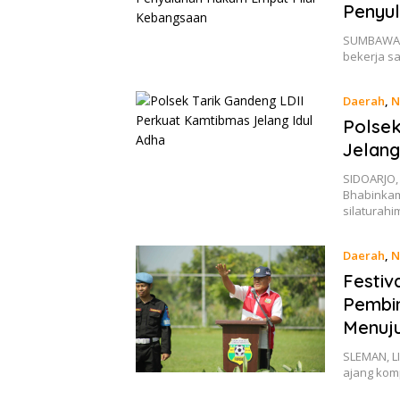
Penyu
SUMBAWA B
bekerja 
Daerah
,
N
Polsek
Jelang
SIDOARJO,
Bhabinka
silaturah
Daerah
,
N
Festiv
Pembin
Menuju
SLEMAN, LI
ajang kom