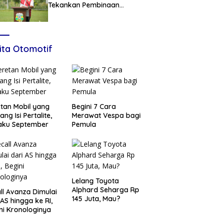
Tekankan Pembinaan
Karakter, Siapkan Talenta
Muda Menuju Nasional
ita Otomotif
tan Mobil yang
Begini 7 Cara
ang Isi Pertalite,
Merawat Vespa bagi
aku September
Pemula
Lelang Toyota
Alphard Seharga Rp
ll Avanza Dimulai
145 Juta, Mau?
 AS hingga ke RI,
ni Kronologinya