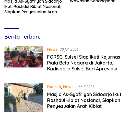
Wawasan Kebangsaan
Masjid As-Syafi’iyah Sidoarjo
Melalui Penyuluhan Hukum
Ikuti Rashdul Kiblat Nasional,
Empat Pilar Kebangsaan
Siapkan Penyesuaian Arah
Kiblat
Lines
Berita Terbaru
Indonesia
News
20 Juli 2026
FORSGI Sulsel Siap Ikuti Kejurnas
Piala Bela Negara di Jakarta,
Kadispora Sulsel Beri Apresiasi
Daerah
,
News
19 Juli 2026
Masjid As-Syafi’iyah Sidoarjo Ikuti
Rashdul Kiblat Nasional, Siapkan
Penyesuaian Arah Kiblat