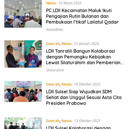
News
10 Maret 2026
PC LDII Kecamatan Maluk Ikuti
Pengajian Rutin Bulanan dan
Pembukaan I’tikaf Lailatul Qadar
Ramadhan
Daerah
,
News
15 Januari 2026
LDII Tanralili Bangun Kolaborasi
dengan Pemangku Kebijakan
Lewat Silaturahim dan Pemberian
Majalah Nuansa Persada
Silaturahmi
Daerah
,
News
18 Oktober 2025
LDII Sulsel Siap Wujudkan SDM
Sehat dan Unggul Sesuai Asta Cita
Presiden Prabowo
Daerah
,
News
13 Oktober 2025
LDII Sulsel Kolaborasi dengan