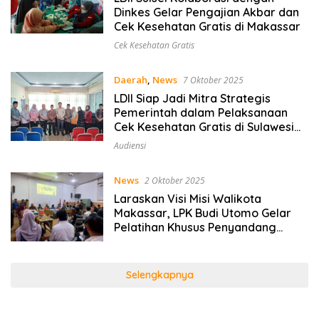
Dinkes Gelar Pengajian Akbar dan
Cek Kesehatan Gratis di Makassar
Cek Kesehatan Gratis
Daerah
,
News
7 Oktober 2025
LDII Siap Jadi Mitra Strategis
Pemerintah dalam Pelaksanaan
Cek Kesehatan Gratis di Sulawesi
Selatan
Audiensi
News
2 Oktober 2025
Laraskan Visi Misi Walikota
Makassar, LPK Budi Utomo Gelar
Pelatihan Khusus Penyandang
Disabilitas
Selengkapnya