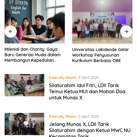
Milenial dan Charity: Gaya
Universitas Lakidende Gelar
Baru Generasi Muda dalam
Workshop Penyusunan
Membangun Kepedulian
Kurikulum Berbasis OBE
Sosial – EF EFEKTA English
for Adults
Daerah
,
News
6 April 2026
Silaturahim Idul Fitri, LDII Tarik
Temui Ketua MUI dan Mohon Doa
untuk Munas X
Daerah
,
News
6 April 2026
Jelang Munas X, LDII Tarik
Silaturahim dengan Ketua MWC NU
Kecamatan Tarik