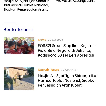
Wawasan Kebangsaan
Masjid As-Syafi’iyah Sidoarjo
Melalui Penyuluhan Hukum
Ikuti Rashdul Kiblat Nasional,
Empat Pilar Kebangsaan
Siapkan Penyesuaian Arah
Kiblat
Lines
Berita Terbaru
Indonesia
News
20 Juli 2026
FORSGI Sulsel Siap Ikuti Kejurnas
Piala Bela Negara di Jakarta,
Kadispora Sulsel Beri Apresiasi
Daerah
,
News
19 Juli 2026
Masjid As-Syafi’iyah Sidoarjo Ikuti
Rashdul Kiblat Nasional, Siapkan
Penyesuaian Arah Kiblat