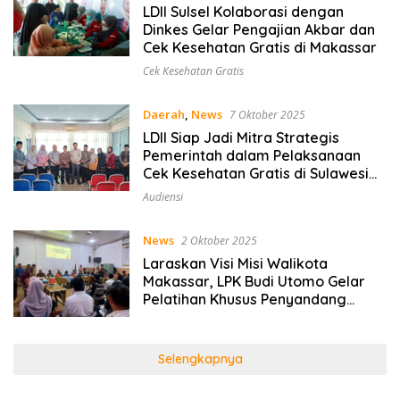
LDII Sulsel Kolaborasi dengan
Dinkes Gelar Pengajian Akbar dan
Cek Kesehatan Gratis di Makassar
Cek Kesehatan Gratis
Daerah
,
News
7 Oktober 2025
LDII Siap Jadi Mitra Strategis
Pemerintah dalam Pelaksanaan
Cek Kesehatan Gratis di Sulawesi
Selatan
Audiensi
News
2 Oktober 2025
Laraskan Visi Misi Walikota
Makassar, LPK Budi Utomo Gelar
Pelatihan Khusus Penyandang
Disabilitas
Selengkapnya