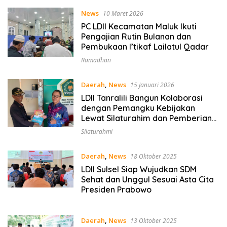
News
10 Maret 2026
PC LDII Kecamatan Maluk Ikuti
Pengajian Rutin Bulanan dan
Pembukaan I’tikaf Lailatul Qadar
Ramadhan
Daerah
,
News
15 Januari 2026
LDII Tanralili Bangun Kolaborasi
dengan Pemangku Kebijakan
Lewat Silaturahim dan Pemberian
Majalah Nuansa Persada
Silaturahmi
Daerah
,
News
18 Oktober 2025
LDII Sulsel Siap Wujudkan SDM
Sehat dan Unggul Sesuai Asta Cita
Presiden Prabowo
Daerah
,
News
13 Oktober 2025