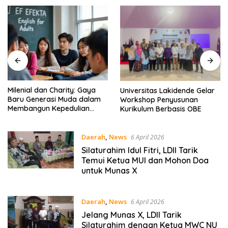
Milenial dan Charity: Gaya
Universitas Lakidende Gelar
Baru Generasi Muda dalam
Workshop Penyusunan
Membangun Kepedulian
Kurikulum Berbasis OBE
Sosial – EF EFEKTA English
for Adults
Daerah
,
News
6 April 2026
Silaturahim Idul Fitri, LDII Tarik
Temui Ketua MUI dan Mohon Doa
untuk Munas X
Daerah
,
News
6 April 2026
Jelang Munas X, LDII Tarik
Silaturahim dengan Ketua MWC NU