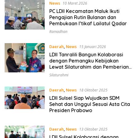
News
10 Maret 2026
PC LDII Kecamatan Maluk Ikuti
Pengajian Rutin Bulanan dan
Pembukaan I’tikaf Lailatul Qadar
Ramadhan
Daerah
,
News
15 Januari 2026
LDII Tanralili Bangun Kolaborasi
dengan Pemangku Kebijakan
Lewat Silaturahim dan Pemberian
Majalah Nuansa Persada
Silaturahmi
Daerah
,
News
18 Oktober 2025
LDII Sulsel Siap Wujudkan SDM
Sehat dan Unggul Sesuai Asta Cita
Presiden Prabowo
Daerah
,
News
13 Oktober 2025
LDII Sulsel Kolaborasi dengan