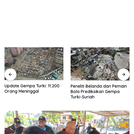
: 11.200
Gempa Turki-Suriah
Peneliti Belanda dan Pemain
Tewas Diprediksi Te
Bola Prediksikan Gempa
Ribu Orang
Turki-Suriah