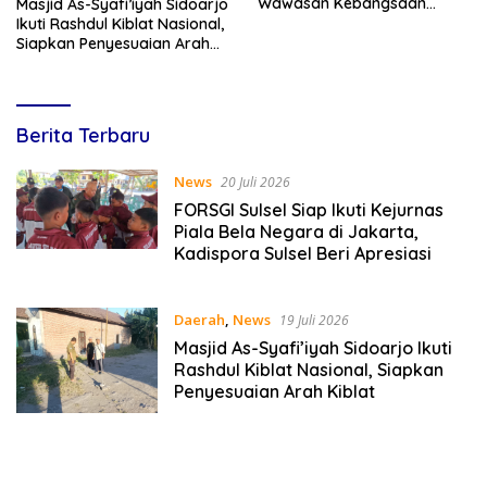
Wawasan Kebangsaan
Masjid As-Syafi’iyah Sidoarjo
Melalui Penyuluhan Hukum
Ikuti Rashdul Kiblat Nasional,
Empat Pilar Kebangsaan
Siapkan Penyesuaian Arah
Kiblat
Lines
Berita Terbaru
Indonesia
News
20 Juli 2026
FORSGI Sulsel Siap Ikuti Kejurnas
Piala Bela Negara di Jakarta,
Kadispora Sulsel Beri Apresiasi
Daerah
,
News
19 Juli 2026
Masjid As-Syafi’iyah Sidoarjo Ikuti
Rashdul Kiblat Nasional, Siapkan
Penyesuaian Arah Kiblat