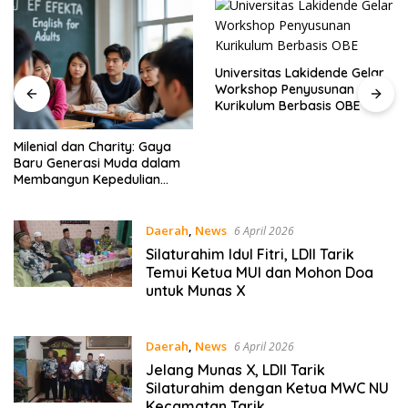
Universitas Lakidende Gelar
Workshop Penyusunan
Kurikulum Berbasis OBE
Ketua De
Kota Mak
ke Yayas
dan Charity: Gaya
erasi Muda dalam
un Kepedulian
EF EFEKTA English
s
Daerah
,
News
6 April 2026
Silaturahim Idul Fitri, LDII Tarik
Temui Ketua MUI dan Mohon Doa
untuk Munas X
Daerah
,
News
6 April 2026
Jelang Munas X, LDII Tarik
Silaturahim dengan Ketua MWC NU
Kecamatan Tarik