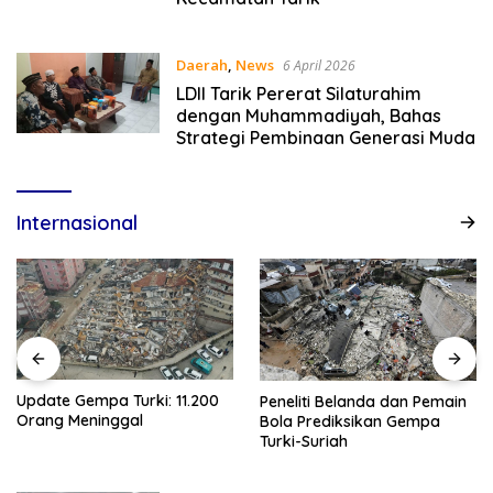
Daerah
,
News
6 April 2026
LDII Tarik Pererat Silaturahim
dengan Muhammadiyah, Bahas
Strategi Pembinaan Generasi Muda
Internasional
empa Turki: 11.200
Gempa Tur
Peneliti Belanda dan Pemain
ninggal
Tewas Dip
Bola Prediksikan Gempa
Ribu Ora
Turki-Suriah