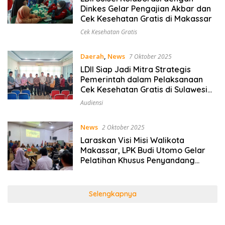
Dinkes Gelar Pengajian Akbar dan
Cek Kesehatan Gratis di Makassar
Cek Kesehatan Gratis
Daerah
,
News
7 Oktober 2025
LDII Siap Jadi Mitra Strategis
Pemerintah dalam Pelaksanaan
Cek Kesehatan Gratis di Sulawesi
Selatan
Audiensi
News
2 Oktober 2025
Laraskan Visi Misi Walikota
Makassar, LPK Budi Utomo Gelar
Pelatihan Khusus Penyandang
Disabilitas
Selengkapnya