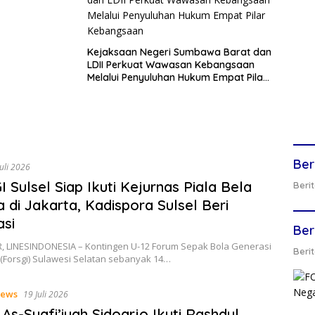
Kejaksaan Negeri Sumbawa Barat dan
LDII Perkuat Wawasan Kebangsaan
Melalui Penyuluhan Hukum Empat Pilar
Kebangsaan
Ber
Juli 2026
 Sulsel Siap Ikuti Kejurnas Piala Bela
Berit
 di Jakarta, Kadispora Sulsel Beri
asi
Ber
 LINESINDONESIA – Kontingen U-12 Forum Sepak Bola Generasi
Berit
(Forsgi) Sulawesi Selatan sebanyak 14…
ews
19 Juli 2026
 As-Syafi’iyah Sidoarjo Ikuti Rashdul