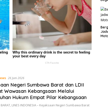
Bergu
Jadw
Mot
ews
26 Juni 2026
aan Negeri Sumbawa Barat dan LDII
at Wawasan Kebangsaan Melalui
luhan Hukum Empat Pilar Kebangsaan
ARAT, LINES INDONESIA – Kejaksaan Negeri Sumbawa Barat