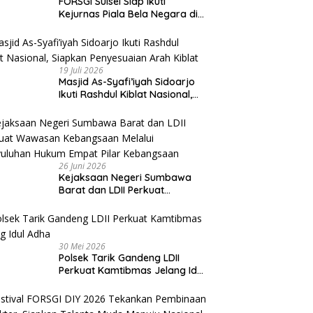
FORSGI Sulsel Siap Ikuti
Kejurnas Piala Bela Negara di
Jakarta, Kadispora Sulsel Beri
Apresiasi
19 Juli 2026
Masjid As-Syafi’iyah Sidoarjo
Ikuti Rashdul Kiblat Nasional,
Siapkan Penyesuaian Arah
Kiblat
26 Juni 2026
Kejaksaan Negeri Sumbawa
Barat dan LDII Perkuat
Wawasan Kebangsaan Melalui
Penyuluhan Hukum Empat Pilar
Kebangsaan
30 Mei 2026
Polsek Tarik Gandeng LDII
Perkuat Kamtibmas Jelang Idul
Adha