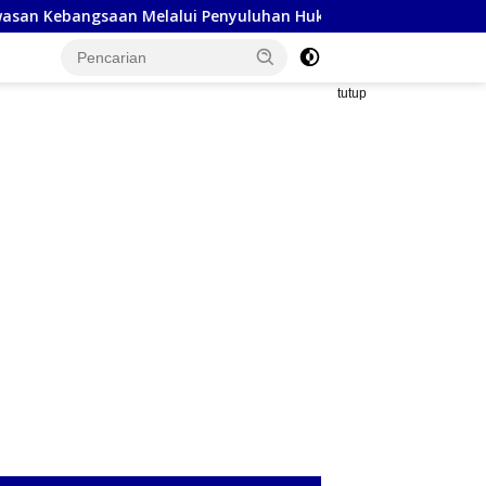
Melalui Penyuluhan Hukum Empat Pilar Kebangsaan
Po
tutup