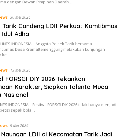
sama dengan Dewan Pimpinan Daerah…
ews
30 Mei 2026
 Tarik Gandeng LDII Perkuat Kamtibmas
 Idul Adha
 LINES INDONESIA – Anggota Polsek Tarik bersama
mtibmas Desa Kramattemenggung melakukan kunjungan
im ke…
ews
13 Mei 2026
al FORSGI DIY 2026 Tekankan
aan Karakter, Siapkan Talenta Muda
 Nasional
NES INDONESIA – Festival FORSGI DIY 2026 tidak hanya menjadi
petisi sepak bola…
ews
9 Mei 2026
 Naungan LDII di Kecamatan Tarik Jadi