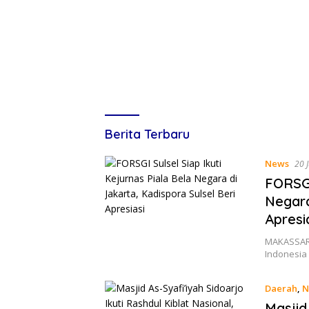
Lines
Berita Terbaru
Indonesia
News
20 
FORSGI
Negara
Apresi
MAKASSAR,
Indonesia 
Daerah
,
N
Masjid