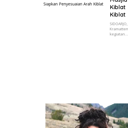
Kiblat
Kiblat
SIDOARJO, 
Kramattem
kegiatan…