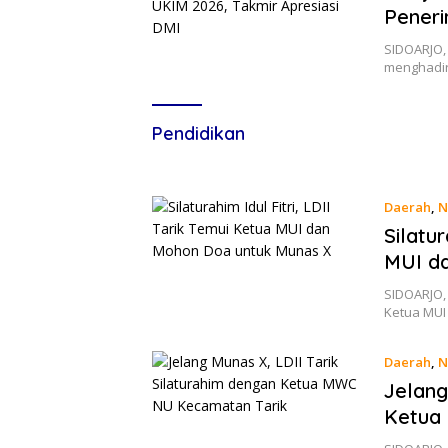
Peneri
SIDOARJO,
menghadir
Pendidikan
Daerah
,
N
Silatur
MUI d
SIDOARJO, 
Ketua MUI
Daerah
,
N
Jelang
Ketua