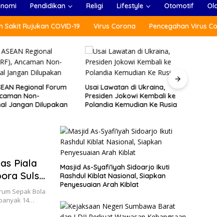
onomi
Pendidikan
Religi
Lifestyle
Otomotif
Ol
 Sakit Rujukan COVID-19
Virus Corona
Pencegahan Virus C
SEAN Regional Forum
Usai Lawatan di Ukraina,
Tang
ncaman Non-
Presiden Jokowi Kembali ke
Jepa
nal Jangan Dilupakan
Polandia Kemudian Ke Rusia
Parti
as Piala
Masjid As-Syafi’iyah Sidoarjo Ikuti
pora Sulsel
Rashdul Kiblat Nasional, Siapkan
Penyesuaian Arah Kiblat
rum Sepak Bola
sebanyak 14…