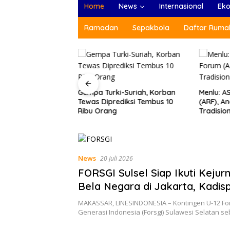
Home
News
Internasional
Ek
Ramadan
Sepakbola
Daftar Rumah
anda dan Pemain
Gempa Turki-Suriah, Korban
Menlu: A
sikan Gempa Turki-
Tewas Diprediksi Tembus 10
(ARF), A
Ribu Orang
Tradisio
News
20 Juli 2026
FORSGI Sulsel Siap Ikuti Kejurn
Bela Negara di Jakarta, Kadis
Beri Apresiasi
MAKASSAR, LINESINDONESIA – Kontingen U-12 Fo
Generasi Indonesia (Forsgi) Sulawesi Selatan 