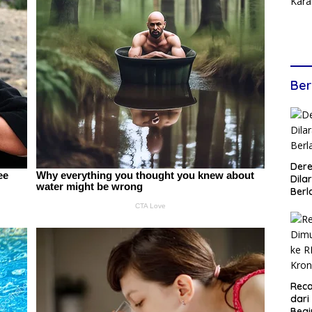
Ber
Dere
Dilar
Berl
Reca
dari
Begi