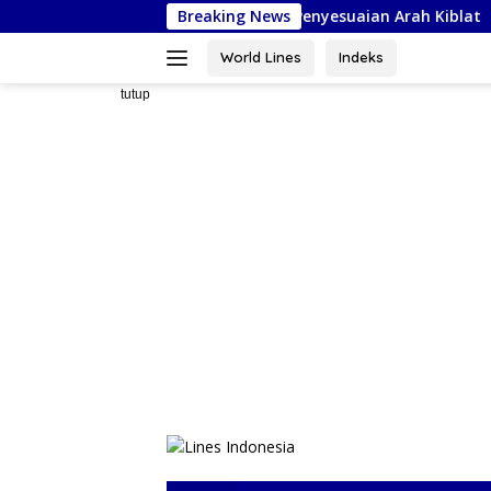
Langsung
at Nasional, Siapkan Penyesuaian Arah Kiblat
Breaking News
Kejaksaan
ke
konten
World Lines
Indeks
tutup