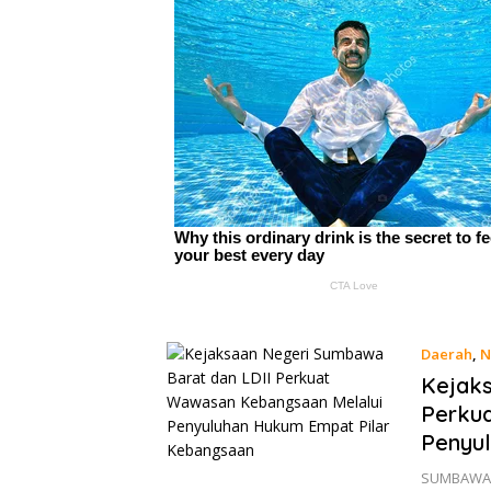
Daerah
,
N
Kejaks
Perku
Penyu
SUMBAWA B