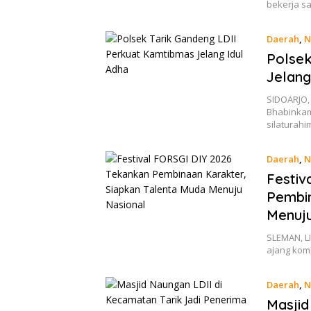
bekerja 
Daerah
,
N
Polsek
Jelang
SIDOARJO,
Bhabinka
silaturah
Daerah
,
N
Festiv
Pembin
Menuju
SLEMAN, LI
ajang kom
Daerah
,
N
Masjid