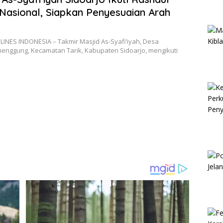
 Nasional, Siapkan Penyesuaian Arah
LINES INDONESIA – Takmir Masjid As-Syafi’iyah, Desa
enggung, Kecamatan Tarik, Kabupaten Sidoarjo, mengikuti