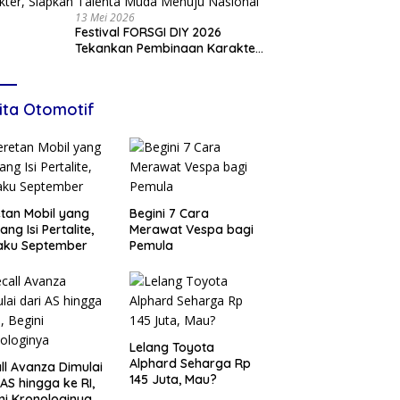
13 Mei 2026
Festival FORSGI DIY 2026
Tekankan Pembinaan Karakter,
Siapkan Talenta Muda Menuju
Nasional
ita Otomotif
tan Mobil yang
Begini 7 Cara
ang Isi Pertalite,
Merawat Vespa bagi
aku September
Pemula
Lelang Toyota
Alphard Seharga Rp
ll Avanza Dimulai
145 Juta, Mau?
 AS hingga ke RI,
ni Kronologinya