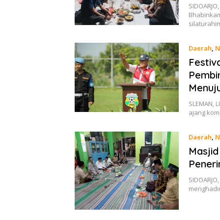
SIDOARJO,
Bhabinka
silaturah
Daerah
,
N
Festiv
Pembin
Menuju
SLEMAN, LI
ajang kom
Daerah
,
N
Masjid
Peneri
SIDOARJO,
menghadir