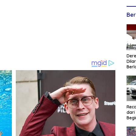
Ber
Dere
Dilar
Berl
Reca
dari
Begi