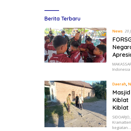
Lines
Berita Terbaru
Indonesia
News
20 
FORSGI
Negara
Apresi
MAKASSAR,
Indonesia 
Daerah
,
N
Masjid
Kiblat
Kiblat
SIDOARJO, 
Kramattem
kegiatan…