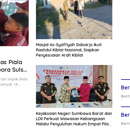
Masjid As-Syafi’iyah Sidoarjo Ikuti
Rashdul Kiblat Nasional, Siapkan
Penyesuaian Arah Kiblat
as Piala
pora Sulsel
rum Sepak Bola
sebanyak 14…
Ber
Berit
Kejaksaan Negeri Sumbawa Barat dan
Ber
LDII Perkuat Wawasan Kebangsaan
Berit
Melalui Penyuluhan Hukum Empat Pilar
Kebangsaan