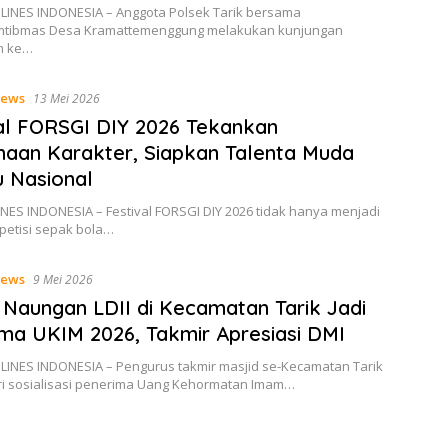
 LINES INDONESIA – Anggota Polsek Tarik bersama
mtibmas Desa Kramattemenggung melakukan kunjungan
im ke…
ews
13 Mei 2026
al FORSGI DIY 2026 Tekankan
aan Karakter, Siapkan Talenta Muda
 Nasional
NES INDONESIA – Festival FORSGI DIY 2026 tidak hanya menjadi
petisi sepak bola…
ews
9 Mei 2026
 Naungan LDII di Kecamatan Tarik Jadi
ma UKIM 2026, Takmir Apresiasi DMI
 LINES INDONESIA – Pengurus takmir masjid se-Kecamatan Tarik
i sosialisasi penerima Uang Kehormatan Imam…