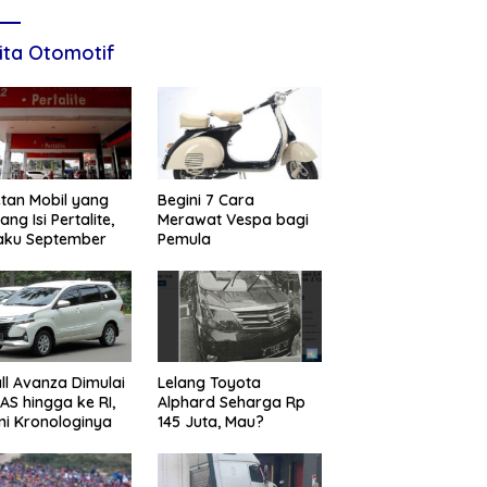
ita Otomotif
tan Mobil yang
Begini 7 Cara
ang Isi Pertalite,
Merawat Vespa bagi
aku September
Pemula
ll Avanza Dimulai
Lelang Toyota
 AS hingga ke RI,
Alphard Seharga Rp
ni Kronologinya
145 Juta, Mau?