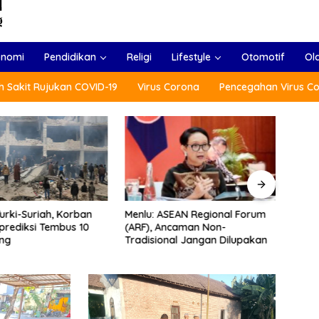
onomi
Pendidikan
Religi
Lifestyle
Otomotif
Ol
 Sakit Rujukan COVID-19
Virus Corona
Pencegahan Virus C
Menlu: ASEAN Regional Forum
Usai 
rki-Suriah, Korban
(ARF), Ancaman Non-
Presi
prediksi Tembus 10
Tradisional Jangan Dilupakan
Polan
ang