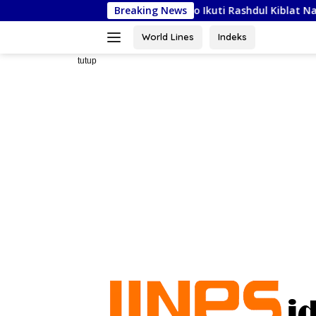
Langsung
-Syafi’iyah Sidoarjo Ikuti Rashdul Kiblat Nasional, Siapkan Pen
Breaking News
ke
konten
World Lines
Indeks
tutup