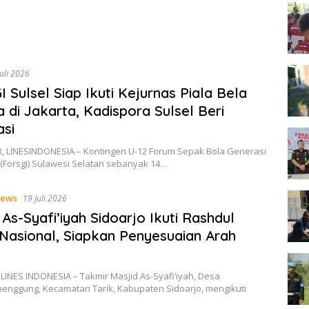
Juli 2026
 Sulsel Siap Ikuti Kejurnas Piala Bela
 di Jakarta, Kadispora Sulsel Beri
asi
 LINESINDONESIA – Kontingen U-12 Forum Sepak Bola Generasi
(Forsgi) Sulawesi Selatan sebanyak 14…
ews
19 Juli 2026
 As-Syafi’iyah Sidoarjo Ikuti Rashdul
 Nasional, Siapkan Penyesuaian Arah
LINES INDONESIA – Takmir Masjid As-Syafi’iyah, Desa
enggung, Kecamatan Tarik, Kabupaten Sidoarjo, mengikuti