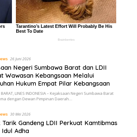
ews
26 Juni 2026
aan Negeri Sumbawa Barat dan LDII
at Wawasan Kebangsaan Melalui
luhan Hukum Empat Pilar Kebangsaan
ARAT, LINES INDONESIA – Kejaksaan Negeri Sumbawa Barat
sama dengan Dewan Pimpinan Daerah…
ews
30 Mei 2026
 Tarik Gandeng LDII Perkuat Kamtibmas
 Idul Adha