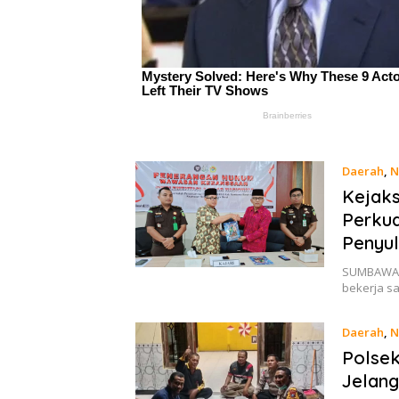
Daerah
,
N
Kejaks
Perku
Penyu
SUMBAWA B
bekerja 
Daerah
,
N
Polsek
Jelang