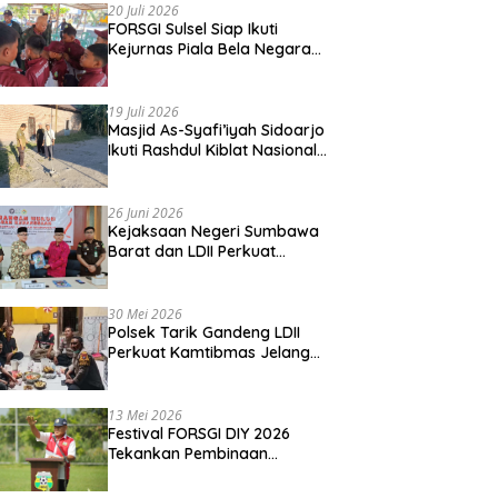
20 Juli 2026
FORSGI Sulsel Siap Ikuti
Kejurnas Piala Bela Negara
di Jakarta, Kadispora Sulsel
Beri Apresiasi
19 Juli 2026
Masjid As-Syafi’iyah Sidoarjo
Ikuti Rashdul Kiblat Nasional,
Siapkan Penyesuaian Arah
Kiblat
26 Juni 2026
Kejaksaan Negeri Sumbawa
Barat dan LDII Perkuat
Wawasan Kebangsaan
Melalui Penyuluhan Hukum
Empat Pilar Kebangsaan
30 Mei 2026
Polsek Tarik Gandeng LDII
Perkuat Kamtibmas Jelang
Idul Adha
13 Mei 2026
Festival FORSGI DIY 2026
Tekankan Pembinaan
Karakter, Siapkan Talenta
Muda Menuju Nasional