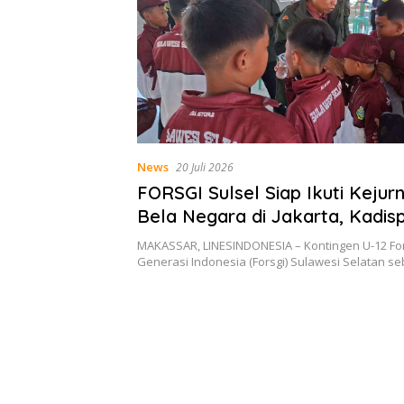
News
20 Juli 2026
FORSGI Sulsel Siap Ikuti Kejurn
Bela Negara di Jakarta, Kadis
Beri Apresiasi
MAKASSAR, LINESINDONESIA – Kontingen U-12 Fo
Generasi Indonesia (Forsgi) Sulawesi Selatan 