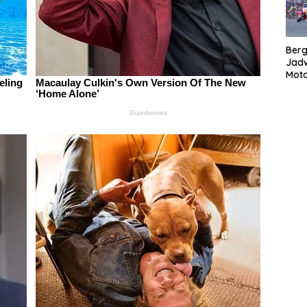
Bergu
Jadw
Mot