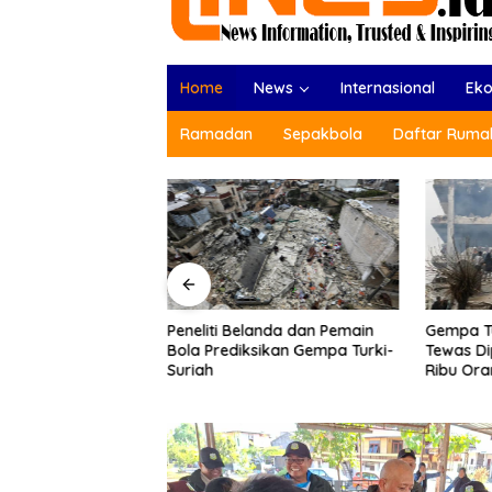
Home
News
Internasional
Ek
Ramadan
Sepakbola
Daftar Rumah
a Turki: 11.200
Gempa Tu
Peneliti Belanda dan Pemain
nggal
Tewas Di
Bola Prediksikan Gempa Turki-
Ribu Or
Suriah