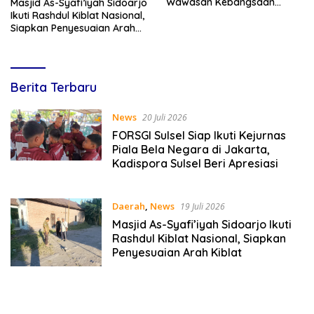
Wawasan Kebangsaan
Masjid As-Syafi’iyah Sidoarjo
Melalui Penyuluhan Hukum
Ikuti Rashdul Kiblat Nasional,
Empat Pilar Kebangsaan
Siapkan Penyesuaian Arah
Kiblat
Lines
Berita Terbaru
Indonesia
News
20 Juli 2026
FORSGI Sulsel Siap Ikuti Kejurnas
Piala Bela Negara di Jakarta,
Kadispora Sulsel Beri Apresiasi
Daerah
,
News
19 Juli 2026
Masjid As-Syafi’iyah Sidoarjo Ikuti
Rashdul Kiblat Nasional, Siapkan
Penyesuaian Arah Kiblat