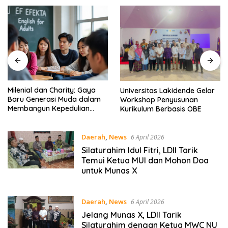
Milenial dan Charity: Gaya
Universitas Lakidende Gelar
Baru Generasi Muda dalam
Workshop Penyusunan
Membangun Kepedulian
Kurikulum Berbasis OBE
Sosial – EF EFEKTA English
for Adults
Daerah
,
News
6 April 2026
Silaturahim Idul Fitri, LDII Tarik
Temui Ketua MUI dan Mohon Doa
untuk Munas X
Daerah
,
News
6 April 2026
Jelang Munas X, LDII Tarik
Silaturahim dengan Ketua MWC NU