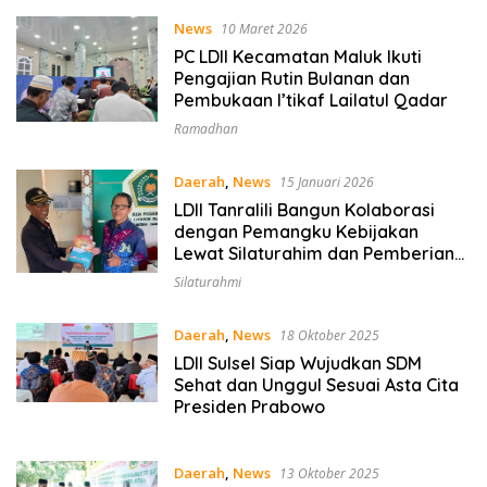
News
10 Maret 2026
PC LDII Kecamatan Maluk Ikuti
Pengajian Rutin Bulanan dan
Pembukaan I’tikaf Lailatul Qadar
Ramadhan
Daerah
,
News
15 Januari 2026
LDII Tanralili Bangun Kolaborasi
dengan Pemangku Kebijakan
Lewat Silaturahim dan Pemberian
Majalah Nuansa Persada
Silaturahmi
Daerah
,
News
18 Oktober 2025
LDII Sulsel Siap Wujudkan SDM
Sehat dan Unggul Sesuai Asta Cita
Presiden Prabowo
Daerah
,
News
13 Oktober 2025