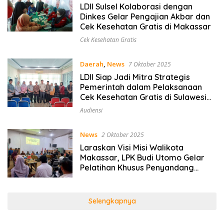
LDII Sulsel Kolaborasi dengan
Dinkes Gelar Pengajian Akbar dan
Cek Kesehatan Gratis di Makassar
Cek Kesehatan Gratis
Daerah
,
News
7 Oktober 2025
LDII Siap Jadi Mitra Strategis
Pemerintah dalam Pelaksanaan
Cek Kesehatan Gratis di Sulawesi
Selatan
Audiensi
News
2 Oktober 2025
Laraskan Visi Misi Walikota
Makassar, LPK Budi Utomo Gelar
Pelatihan Khusus Penyandang
Disabilitas
Selengkapnya