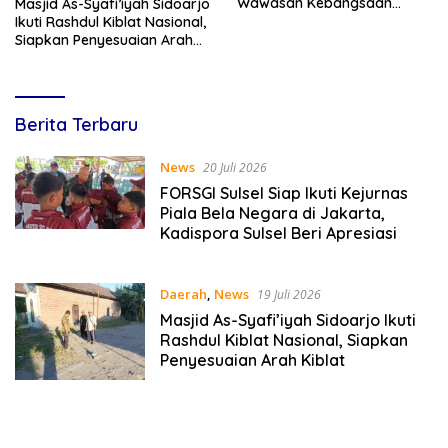
Wawasan Kebangsaan
Masjid As-Syafi’iyah Sidoarjo
Melalui Penyuluhan Hukum
Ikuti Rashdul Kiblat Nasional,
Empat Pilar Kebangsaan
Siapkan Penyesuaian Arah
Kiblat
Lines
Berita Terbaru
Indonesia
News
20 Juli 2026
FORSGI Sulsel Siap Ikuti Kejurnas
Piala Bela Negara di Jakarta,
Kadispora Sulsel Beri Apresiasi
Daerah
,
News
19 Juli 2026
Masjid As-Syafi’iyah Sidoarjo Ikuti
Rashdul Kiblat Nasional, Siapkan
Penyesuaian Arah Kiblat