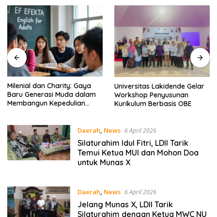
Milenial dan Charity: Gaya
Universitas Lakidende Gelar
Baru Generasi Muda dalam
Workshop Penyusunan
Membangun Kepedulian
Kurikulum Berbasis OBE
Sosial – EF EFEKTA English
for Adults
Daerah
,
News
6 April 2026
Silaturahim Idul Fitri, LDII Tarik
Temui Ketua MUI dan Mohon Doa
untuk Munas X
Daerah
,
News
6 April 2026
Jelang Munas X, LDII Tarik
Silaturahim dengan Ketua MWC NU