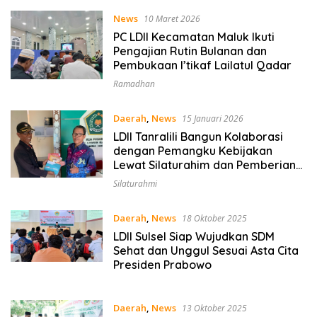
News
10 Maret 2026
PC LDII Kecamatan Maluk Ikuti
Pengajian Rutin Bulanan dan
Pembukaan I’tikaf Lailatul Qadar
Ramadhan
Daerah
,
News
15 Januari 2026
LDII Tanralili Bangun Kolaborasi
dengan Pemangku Kebijakan
Lewat Silaturahim dan Pemberian
Majalah Nuansa Persada
Silaturahmi
Daerah
,
News
18 Oktober 2025
LDII Sulsel Siap Wujudkan SDM
Sehat dan Unggul Sesuai Asta Cita
Presiden Prabowo
Daerah
,
News
13 Oktober 2025