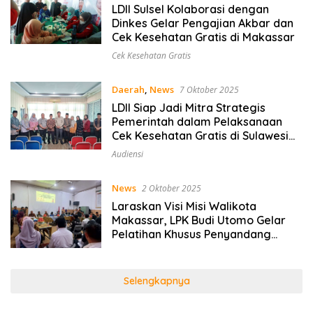
LDII Sulsel Kolaborasi dengan
Dinkes Gelar Pengajian Akbar dan
Cek Kesehatan Gratis di Makassar
Cek Kesehatan Gratis
Daerah
,
News
7 Oktober 2025
LDII Siap Jadi Mitra Strategis
Pemerintah dalam Pelaksanaan
Cek Kesehatan Gratis di Sulawesi
Selatan
Audiensi
News
2 Oktober 2025
Laraskan Visi Misi Walikota
Makassar, LPK Budi Utomo Gelar
Pelatihan Khusus Penyandang
Disabilitas
Selengkapnya