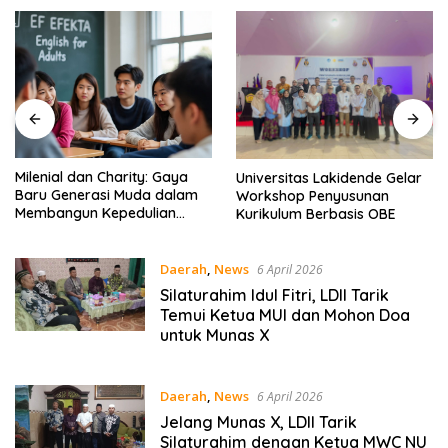
Milenial dan Charity: Gaya
Universitas Lakidende Gelar
Baru Generasi Muda dalam
Workshop Penyusunan
Membangun Kepedulian
Kurikulum Berbasis OBE
Sosial – EF EFEKTA English
for Adults
Daerah
,
News
6 April 2026
Silaturahim Idul Fitri, LDII Tarik
Temui Ketua MUI dan Mohon Doa
untuk Munas X
Daerah
,
News
6 April 2026
Jelang Munas X, LDII Tarik
Silaturahim dengan Ketua MWC NU