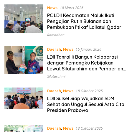
News
10 Maret 2026
PC LDII Kecamatan Maluk Ikuti
Pengajian Rutin Bulanan dan
Pembukaan I’tikaf Lailatul Qadar
Ramadhan
Daerah
,
News
15 Januari 2026
LDII Tanralili Bangun Kolaborasi
dengan Pemangku Kebijakan
Lewat Silaturahim dan Pemberian
Majalah Nuansa Persada
Silaturahmi
Daerah
,
News
18 Oktober 2025
LDII Sulsel Siap Wujudkan SDM
Sehat dan Unggul Sesuai Asta Cita
Presiden Prabowo
Daerah
,
News
13 Oktober 2025