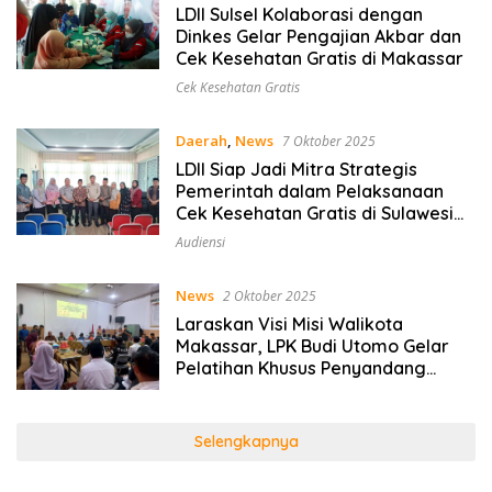
LDII Sulsel Kolaborasi dengan
Dinkes Gelar Pengajian Akbar dan
Cek Kesehatan Gratis di Makassar
Cek Kesehatan Gratis
Daerah
,
News
7 Oktober 2025
LDII Siap Jadi Mitra Strategis
Pemerintah dalam Pelaksanaan
Cek Kesehatan Gratis di Sulawesi
Selatan
Audiensi
News
2 Oktober 2025
Laraskan Visi Misi Walikota
Makassar, LPK Budi Utomo Gelar
Pelatihan Khusus Penyandang
Disabilitas
Selengkapnya