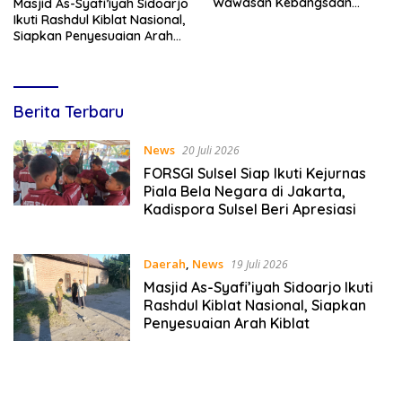
Wawasan Kebangsaan
Masjid As-Syafi’iyah Sidoarjo
Melalui Penyuluhan Hukum
Ikuti Rashdul Kiblat Nasional,
Empat Pilar Kebangsaan
Siapkan Penyesuaian Arah
Kiblat
Lines
Berita Terbaru
Indonesia
News
20 Juli 2026
FORSGI Sulsel Siap Ikuti Kejurnas
Piala Bela Negara di Jakarta,
Kadispora Sulsel Beri Apresiasi
Daerah
,
News
19 Juli 2026
Masjid As-Syafi’iyah Sidoarjo Ikuti
Rashdul Kiblat Nasional, Siapkan
Penyesuaian Arah Kiblat